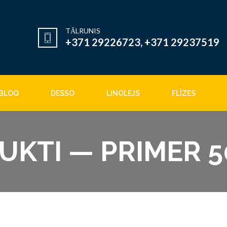
TĀLRUNIS
+371 29226723, +371 29237519
BLOQ
DESSO
LINOLEJS
FLĪZES
UKTI — PRIMER 5