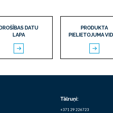
DROŠĪBAS DATU
PRODUKTA
LAPA
PIELIETOJUMA VI
Tālruņi:
+371 29 226723