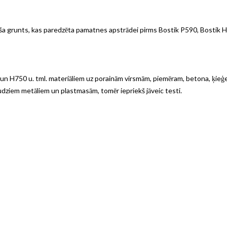
ša grunts, kas paredzēta pamatnes apstrādei pirms Bostik P590, Bostik H
n H750 u. tml. materiāliem uz porainām virsmām, piemēram, betona, ķieģeļu
audziem metāliem un plastmasām, tomēr iepriekš jāveic testi.