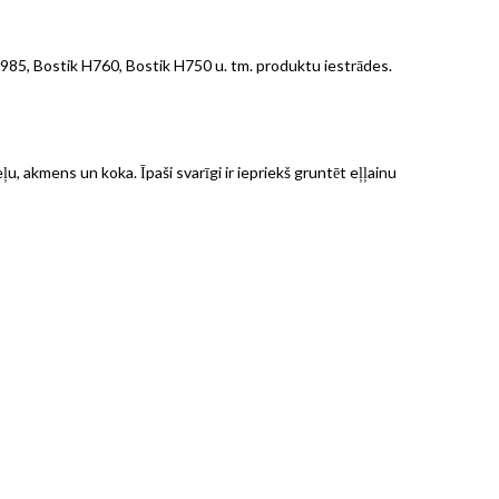
985, Bostik H760, Bostik H750 u. tm. produktu iestrādes.
, akmens un koka. Īpaši svarīgi ir iepriekš gruntēt eļļainu