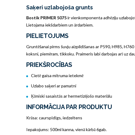
Saķeri uzlabojoša grunts
Bostik PRIMER 5075
ir vienkomponenta adhēziju uzlabojo
Lietojama iekšdarbiem un ārdarbiem.
PIELIETOJUMS
Gruntēšanai pirms šuvju aizpildīšanas ar P590, H985, H760 u
koksni, piemēram, tīkkoku. Praimeris labi darbojas arī uz d
PRIEKŠROCĪBAS
Cietē gaisa mitruma ietekmē
Uzlabo saķeri ar pamatni
Ķīmiski sasaistās ar hermetizējošo materiālu
INFORMĀCIJA PAR PRODUKTU
Krāsa: caurspīdīgs, iedzeltens
Iepakojums: 500ml kanna, vienā kārbā 6gab.