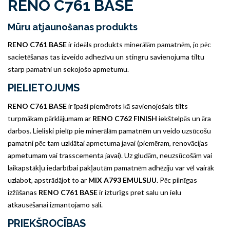
RENO C761 BASE
Mūru atjaunošanas produkts
RENO C761 BASE
ir ideāls produkts minerālām pamatnēm, jo ​​pēc
sacietēšanas tas izveido adhezīvu un stingru savienojuma tiltu
starp pamatni un sekojošo apmetumu.
PIELIETOJUMS
RENO C761 BASE
ir īpaši piemērots kā savienojošais tilts
turpmākam pārklājumam ar
RENO C762 FINISH
iekštelpās un āra
darbos. Lieliski pielīp pie minerālām pamatnēm un veido uzsūcošu
pamatni pēc tam uzklātai apmetuma javai (piemēram, renovācijas
apmetumam vai trasscementa javai). Uz gludām, neuzsūcošām vai
laikapstākļu iedarbībai pakļautām pamatnēm adhēziju var vēl vairāk
uzlabot, apstrādājot to ar
MIX A793 EMULSIJU
. Pēc pilnīgas
izžūšanas
RENO C761 BASE
ir izturīgs pret salu un ielu
atkausēšanai izmantojamo sāli.
PRIEKŠROCĪBAS