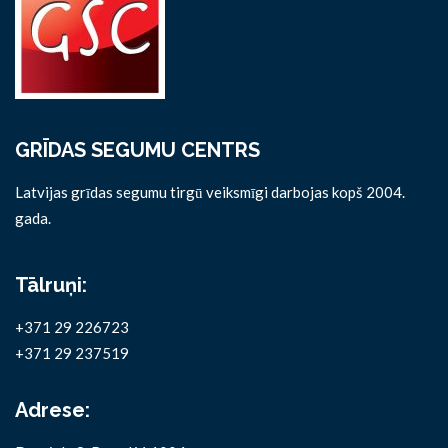
GRĪDAS SEGUMU CENTRS
Latvijas grīdas segumu tirgū veiksmīgi darbojas kopš 2004.
gada.
Tālruņi:
+371 29 226723
+371 29 237519
Adrese: