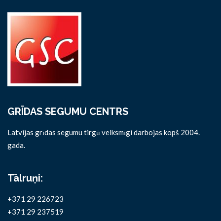
GRĪDAS SEGUMU CENTRS
Latvijas grīdas segumu tirgū veiksmīgi darbojas kopš 2004.
gada.
Tālruņi:
+371 29 226723
+371 29 237519