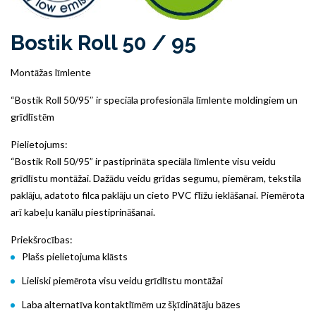
Bostik Roll 50 / 95
Montāžas līmlente
“Bostik Roll 50/95″ ir speciāla profesionāla līmlente moldingiem un
grīdlīstēm
Pielietojums:
“Bostik Roll 50/95” ir pastiprināta speciāla līmlente visu veidu
grīdlīstu montāžai. Dažādu veidu grīdas segumu, piemēram, tekstila
paklāju, adatoto filca paklāju un cieto PVC flīžu ieklāšanai. Piemērota
arī kabeļu kanālu piestiprināšanai.
Priekšrocības:
Plašs pielietojuma klāsts
Lieliski piemērota visu veidu grīdlīstu montāžai
Laba alternatīva kontaktlīmēm uz šķīdinātāju bāzes