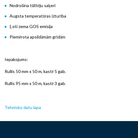
Nodrošina tūlītēju saķeri
Augsta temperatūras izturība
Ļoti zema GOS emisija
Piemērota apsildāmām grīdām
Iepakojums:
Rullis 50 mm x 50 m, kastē 5 gab.
Rullis 95 mm x 50 m, kastē 3 gab.
Tehnisko datu lapa