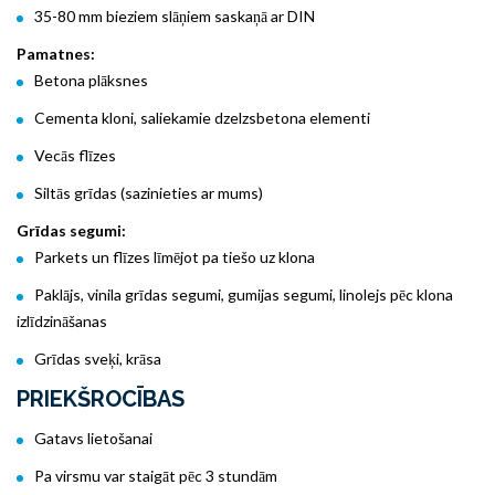
35-80 mm bieziem slāņiem saskaņā ar DIN
Pamatnes:
Betona plāksnes
Cementa kloni, saliekamie dzelzsbetona elementi
Vecās flīzes
Siltās grīdas (sazinieties ar mums)
Grīdas segumi:
Parkets un flīzes līmējot pa tiešo uz klona
Paklājs, vinila grīdas segumi, gumijas segumi, linolejs pēc klona
izlīdzināšanas
Grīdas sveķi, krāsa
PRIEKŠROCĪBAS
Gatavs lietošanai
Pa virsmu var staigāt pēc 3 stundām