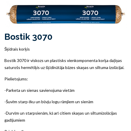
Bostik 3070
Šķidrais korķis
Bostik 3070 ir viskozs un plastisks vienkomponenta korķa daļiņas
saturošs hermētiķis uz šķīdinātāja bāzes skaņas un siltuma izolācijai.
Pielietojums:
-Parketa un sienas savienojuma vietām
-Šuvēm starp ēku un būvju logu rāmjiem un sienām
-Durvīm un starpsienām, kā arī citiem skaņas un siltumizolācijas
gadījumiem