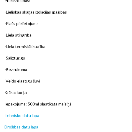
Priekšrocības:
-Lieliskas skaņas izolācijas īpašības
-Plašs pielietojums
-Liela stingrība
-Liela termiskā izturība
-Salizturīgs
-Bez rukuma
-Veido elastīgu šuvi
Krāsa: korķa
Iepakojums: 500ml plastikāta maisiņš
Tehnisko datu lapa
Drošības datu lapa