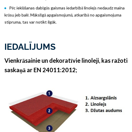
Pēc ieklāšanas dabīgās gaismas iedarbībā linolejs nedaudz maina
krāsu jeb balē. Mākslīgā apgaismojumā, atkarībā no apgaismojuma
stipruma, tas var notikt ilgāk.
IEDALĪJUMS
Vienkrāsainie un dekoratīvie linoleji, kas ražoti
saskaņā ar EN 24011:2012;