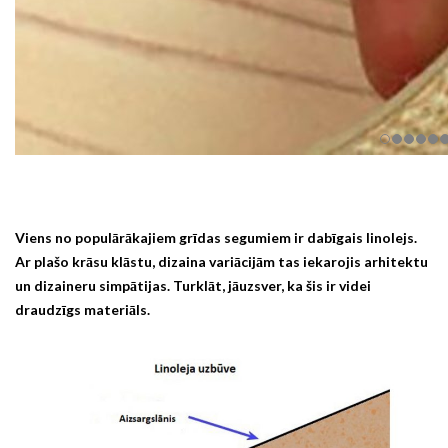
Viens no populārākajiem grīdas segumiem ir dabīgais linolejs.
Ar plašo krāsu klāstu, dizaina variācijām tas iekarojis arhitektu
un dizaineru simpātijas. Turklāt, jāuzsver, ka šis ir videi
draudzīgs materiāls.