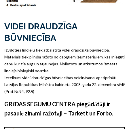
VIDEI DRAUDZĪGA
BŪVNIECĪBA
Izvēloties linoleju tiek atbalstīta videi draudzīga būvniecība.
Materiāls tiek pilnībā ražots no dabīgiem izejmateriāliem, kas ir iegūti
dabā, kur tie aug un atjaunojas. Nolietots un atkritumos izmests
linolejs bioloģiski noārdās.
Ieteikumi videi draudzīgas būvniecības veicināsanai apstiprināti
Latvijas Republikas Ministru kabineta 2008. gada 22. decembra sēdē
(Prot.Nr.94, 92.§)
GRĪDAS SEGUMU CENTRA piegādātāji ir
pasaulē zināmi ražotāji – Tarkett un Forbo.