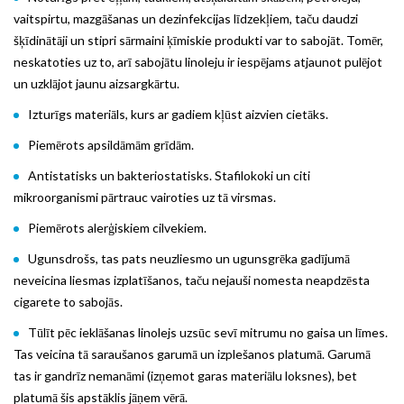
vaitspirtu, mazgāšanas un dezinfekcijas līdzekļiem, taču daudzi
šķīdinātāji un stipri sārmaini ķīmiskie produkti var to sabojāt. Tomēr,
neskatoties uz to, arī sabojātu linoleju ir iespējams atjaunot pulējot
un uzklājot jaunu aizsargkārtu.
Izturīgs materiāls, kurs ar gadiem kļūst aizvien cietāks.
Piemērots apsildāmām grīdām.
Antistatisks un bakteriostatisks. Stafilokoki un citi
mikroorganismi pārtrauc vairoties uz tā virsmas.
Piemērots alerģiskiem cilvekiem.
Ugunsdrošs, tas pats neuzliesmo un ugunsgrēka gadījumā
neveicina liesmas izplatīšanos, taču nejauši nomesta neapdzēsta
cigarete to sabojās.
Tūlīt pēc ieklāšanas linolejs uzsūc sevī mitrumu no gaisa un līmes.
Tas veicina tā saraušanos garumā un izplešanos platumā. Garumā
tas ir gandrīz nemanāmi (izņemot garas materiālu loksnes), bet
platumā šis apstāklis jāņem vērā.