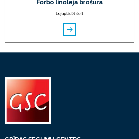
Forbo linoleja brošūra
Lejuplādēt šeit