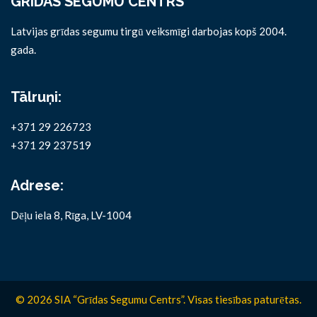
GRĪDAS SEGUMU CENTRS
Latvijas grīdas segumu tirgū veiksmīgi darbojas kopš 2004.
gada.
Tālruņi:
+371 29 226723
+371 29 237519
Adrese:
Dēļu iela 8, Rīga, LV-1004
© 2026 SIA “Grīdas Segumu Centrs”. Visas tiesības paturētas.