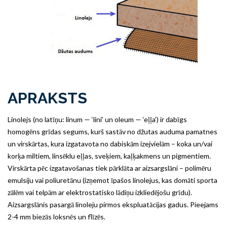
APRAKSTS
Linolejs (no latīņu: linum — ‘lini’ un oleum — ‘eļļa’) ir dabīgs
homogēns grīdas segums, kurš sastāv no džutas auduma pamatnes
un virskārtas, kura izgatavota no dabiskām izejvielām – koka un/vai
korķa miltiem, linsēklu eļļas, sveķiem, kaļķakmens un pigmentiem.
Virskārta pēc izgatavošanas tiek pārklāta ar aizsargslāni – polimēru
emulsiju vai poliuretānu (izņemot īpašos linolejus, kas domāti sporta
zālēm vai telpām ar elektrostatisko lādiņu izkliedējošu grīdu).
Aizsargslānis pasargā linoleju pirmos ekspluatācijas gadus. Pieejams
2-4 mm biezās loksnēs un flīzēs.