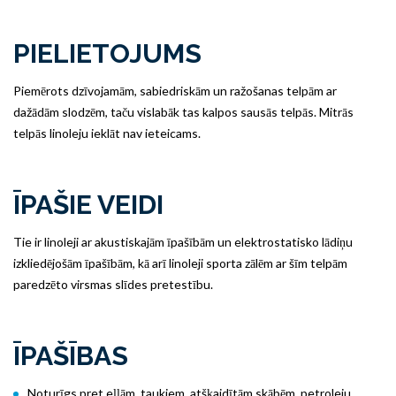
PIELIETOJUMS
Piemērots dzīvojamām, sabiedriskām un ražošanas telpām ar
dažādām slodzēm, taču vislabāk tas kalpos sausās telpās. Mitrās
telpās linoleju ieklāt nav ieteicams.
ĪPAŠIE VEIDI
Tie ir linoleji ar akustiskajām īpašībām un elektrostatisko lādiņu
izkliedējošām īpašībām, kā arī linoleji sporta zālēm ar šīm telpām
paredzēto virsmas slīdes pretestību.
ĪPAŠĪBAS
Noturīgs pret eļļām, taukiem, atšķaidītām skābēm, petroleju,