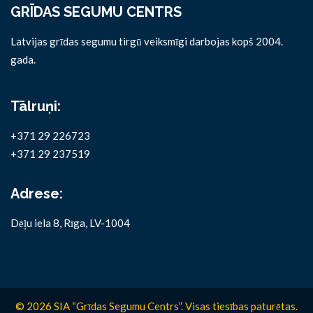
GRĪDAS SEGUMU CENTRS
Latvijas grīdas segumu tirgū veiksmīgi darbojas kopš 2004.
gada.
Tālruņi:
+371 29 226723
+371 29 237519
Adrese:
Dēļu iela 8, Rīga, LV-1004
© 2026 SIA “Grīdas Segumu Centrs”. Visas tiesības paturētas.