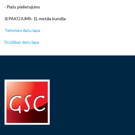
· Plašs pielietojums
IEPAKOJUMS: 1L metāla bundža
Tehnisko datu lapa
Drošības datu lapa