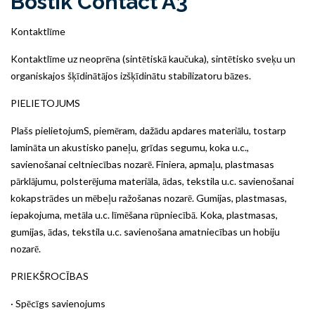
Bostik Contact A3
Kontaktlīme
Kontaktlīme uz neoprēna (sintētiskā kaučuka), sintētisko sveķu un
organiskajos šķīdinātājos izšķīdinātu stabilizatoru bāzes.
PIELIETOJUMS
Plašs pielietojumS, piemēram, dažādu apdares materiālu, tostarp
lamināta un akustisko paneļu, grīdas segumu, koka u.c.,
savienošanai celtniecības nozarē. Finiera, apmaļu, plastmasas
pārklājumu, polsterējuma materiāla, ādas, tekstila u.c. savienošanai
kokapstrādes un mēbeļu ražošanas nozarē. Gumijas, plastmasas,
iepakojuma, metāla u.c. līmēšana rūpniecībā. Koka, plastmasas,
gumijas, ādas, tekstila u.c. savienošana amatniecības un hobiju
nozarē.
PRIEKŠROCĪBAS
· Spēcīgs savienojums