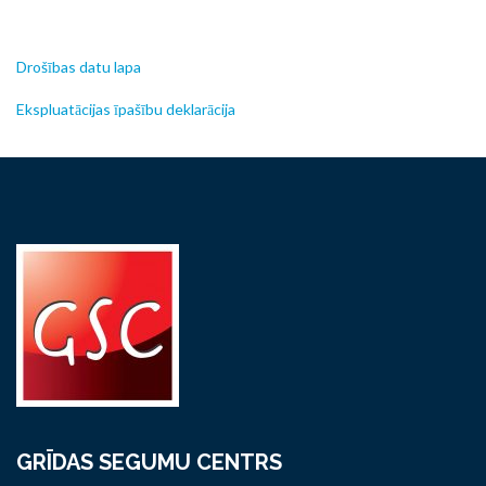
Drošības datu lapa
Ekspluatācijas īpašību deklarācija
GRĪDAS SEGUMU CENTRS