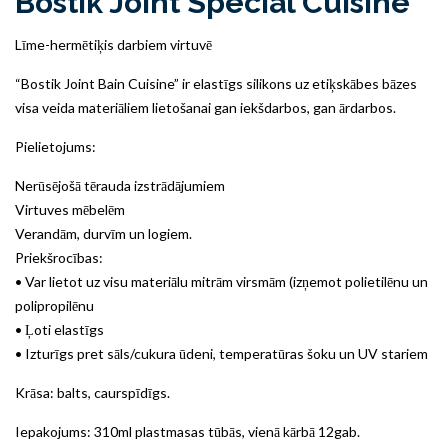
Bostik Joint Special Cuisine
Līme-hermētiķis darbiem virtuvē
“Bostik Joint Bain Cuisine” ir elastīgs silikons uz etiķskābes bāzes
visa veida materiāliem lietošanai gan iekšdarbos, gan ārdarbos.
Pielietojums:
Nerūsējošā tērauda izstrādājumiem
Virtuves mēbelēm
Verandām, durvīm un logiem.
Priekšrocības:
• Var lietot uz visu materiālu mitrām virsmām (izņemot polietilēnu un
polipropilēnu
• Ļoti elastīgs
• Izturīgs pret sāls/cukura ūdeni, temperatūras šoku un UV stariem
Krāsa: balts, caurspīdīgs.
Iepakojums: 310ml plastmasas tūbās, vienā kārbā 12gab.