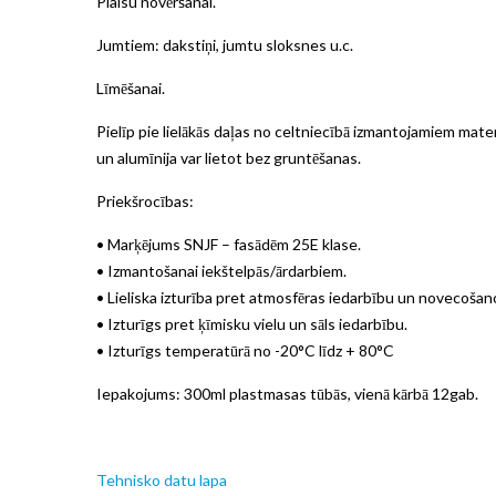
Plaisu novēršanai.
Jumtiem: dakstiņi, jumtu sloksnes u.c.
Līmēšanai.
Pielīp pie lielākās daļas no celtniecībā izmantojamiem mat
un alumīnija var lietot bez gruntēšanas.
Priekšrocības:
• Marķējums SNJF – fasādēm 25E klase.
• Izmantošanai iekštelpās/ārdarbiem.
• Lieliska izturība pret atmosfēras iedarbību un novecošan
• Izturīgs pret ķīmisku vielu un sāls iedarbību.
• Izturīgs temperatūrā no -20°C līdz + 80°C
Iepakojums: 300ml plastmasas tūbās, vienā kārbā 12gab.
Tehnisko datu lapa