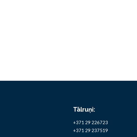
Tālruņi:
+371 29 226723
+371 29 237519