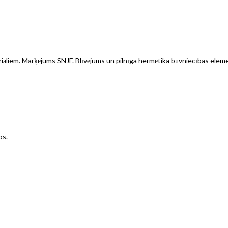
eriāliem. Marķējums SNJF. Blīvējums un pilnīga hermētika būvniecības elem
os.