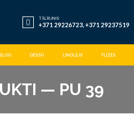
TĀLRUNIS
+371 29226723, +371 29237519
BLOQ
DESSO
LINOLEJS
FLĪZES
UKTI — PU 39