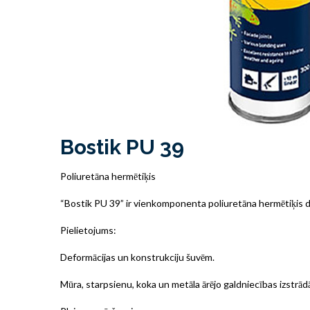
Bostik PU 39
Poliuretāna hermētiķis
“Bostik PU 39” ir vienkomponenta poliuretāna hermētiķis d
Pielietojums:
Deformācijas un konstrukciju šuvēm.
Mūra, starpsienu, koka un metāla ārējo galdniecības izstrād