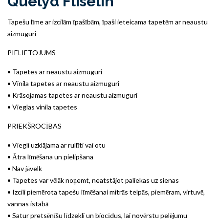
Quelyd Fliselin
Tapešu līme ar izcilām īpašībām, īpaši ieteicama tapetēm ar neaustu
aizmuguri
PIELIETOJUMS
• Tapetes ar neaustu aizmuguri
• Vinila tapetes ar neaustu aizmuguri
• Krāsojamas tapetes ar neaustu aizmuguri
• Vieglas vinila tapetes
PRIEKŠROCĪBAS
• Viegli uzklājama ar rullīti vai otu
• Ātra līmēšana un pielipšana
• Nav jāvelk
• Tapetes var vēlāk noņemt, neatstājot paliekas uz sienas
• Izcili piemērota tapešu līmēšanai mitrās telpās, piemēram, virtuvē,
vannas istabā
• Satur pretsēnīšu līdzekli un biocīdus, lai novērstu pelējumu