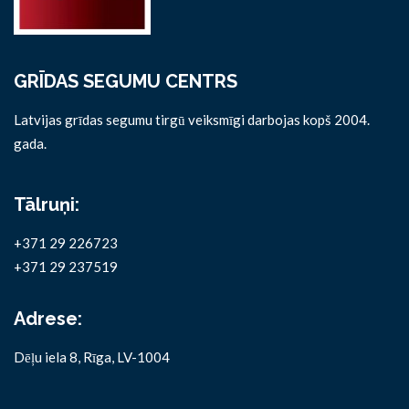
GRĪDAS SEGUMU CENTRS
Latvijas grīdas segumu tirgū veiksmīgi darbojas kopš 2004.
gada.
Tālruņi:
+371 29 226723
+371 29 237519
Adrese:
Dēļu iela 8, Rīga, LV-1004