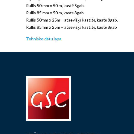
Rullis 50 mm x 50 m, kastē 5gab.
Rullis 85 mm x 50 m, kastē 3gab.
Rullis 50mm x 25m – atsevišķā kastītē, kastē 8gab.
Rullis 85mm x 25m – atsevišķā kastītē, kastē 8gab
Tehnisko datu lapa