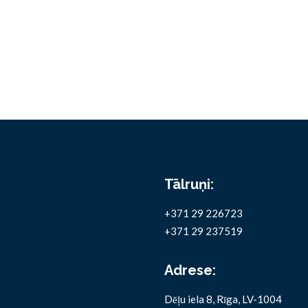
Tālruņi:
+371 29 226723
+371 29 237519
Adrese:
Dēļu iela 8, Rīga, LV-1004