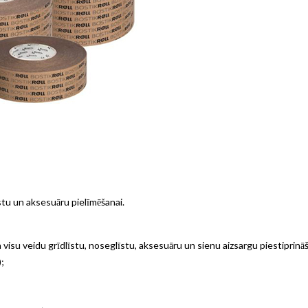
īstu un aksesuāru pielīmēšanai.
visu veidu grīdlīstu, noseglīstu, aksesuāru un sienu aizsargu piestiprinā
;