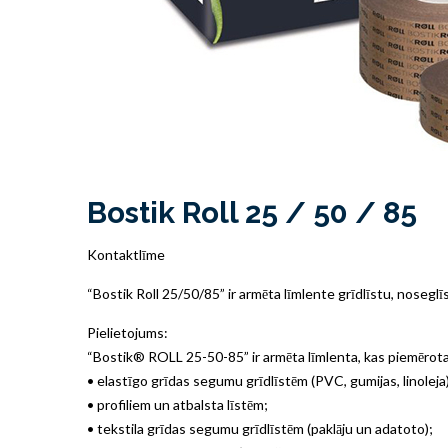
Bostik Roll 25 / 50 / 85
Kontaktlīme
“Bostik Roll 25/50/85” ir armēta līmlente grīdlīstu, nosegl
Pielietojums:
“Bostik® ROLL 25-50-85” ir armēta līmlenta, kas piemērota 
• elastīgo grīdas segumu grīdlīstēm (PVC, gumijas, linoleja)
• profiliem un atbalsta līstēm;
• tekstila grīdas segumu grīdlīstēm (paklāju un adatoto);