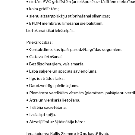
• cietām PVC grīdlīstēm (ar iekšpusē uzstādītiem elektrība
• koka grīdlīstēm;
• sienu aizsargplākšņu stiprināšanai slimnīcās;
• EPDM membrānu līmēšanai pie balstiem.
Lietošanai tikai iekštelpās.
Priekšrocības:
•Kontaktlīme, kas īpaši paredzēta grīdas segumiem.
• Gatava lietošanai.
• Bez šķīdinātājiem, vāja smarža.
• Laba saķere un spēcīgs savienojums.
• Ilgs iestrādes laiks.
• Daudzveidīgs pielietojums.
• Piemērota vertikālām virsmām (piemēram, pakāpienu vertikāl
• Ātra un vienkārša lietošana.
• Tūlītēja sacietēšana.
• Izcila liptspēja.
• Aizstāj līmi uz šķīdinātāja bāzes.
Iepakojums: Rullis 25 mm x 50 m, kastē 8gab.