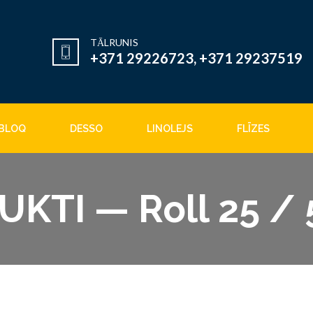
TĀLRUNIS
+371 29226723, +371 29237519
BLOQ
DESSO
LINOLEJS
FLĪZES
KTI — Roll 25 / 