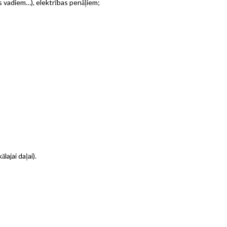
s vadiem…), elektrības penāļiem;
ajai daļai).