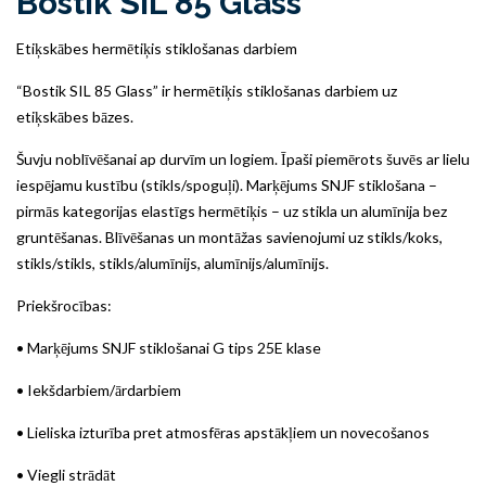
Bostik SIL 85 Glass
Etiķskābes hermētiķis stiklošanas darbiem
“Bostik SIL 85 Glass” ir hermētiķis stiklošanas darbiem uz
etiķskābes bāzes.
Šuvju noblīvēšanai ap durvīm un logiem. Īpaši piemērots šuvēs ar lielu
iespējamu kustību (stikls/spoguļi). Marķējums SNJF stiklošana –
pirmās kategorijas elastīgs hermētiķis – uz stikla un alumīnija bez
gruntēšanas. Blīvēšanas un montāžas savienojumi uz stikls/koks,
stikls/stikls, stikls/alumīnijs, alumīnijs/alumīnijs.
Priekšrocības:
• Marķējums SNJF stiklošanai G tips 25E klase
• Iekšdarbiem/ārdarbiem
• Lieliska izturība pret atmosfēras apstākļiem un novecošanos
• Viegli strādāt