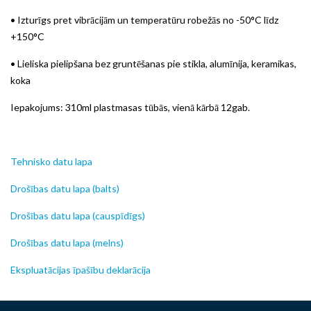
• Izturīgs pret vibrācijām un temperatūru robežās no -50°C līdz
+150°C
• Lieliska pielipšana bez gruntēšanas pie stikla, alumīnija, keramikas,
koka
Iepakojums: 310ml plastmasas tūbās, vienā kārbā 12gab.
Tehnisko datu lapa
Drošības datu lapa (balts)
Drošības datu lapa (causpīdīgs)
Drošības datu lapa (melns)
Ekspluatācijas īpašību deklarācija