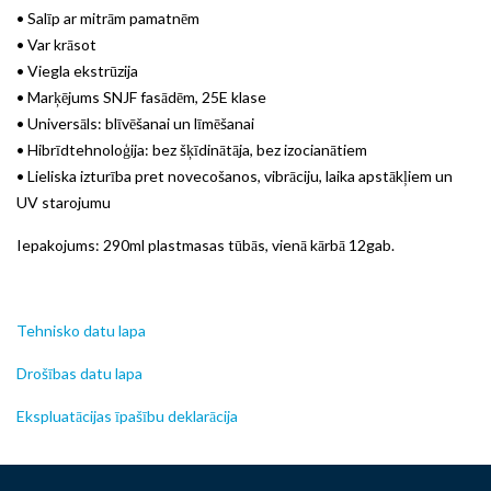
• Salīp ar mitrām pamatnēm
• Var krāsot
• Viegla ekstrūzija
• Marķējums SNJF fasādēm, 25E klase
• Universāls: blīvēšanai un līmēšanai
• Hibrīdtehnoloģija: bez šķīdinātāja, bez izocianātiem
• Lieliska izturība pret novecošanos, vibrāciju, laika apstākļiem un
UV starojumu
Iepakojums: 290ml plastmasas tūbās, vienā kārbā 12gab.
Tehnisko datu lapa
Drošības datu lapa
Ekspluatācijas īpašību deklarācija