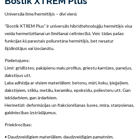
Bostik XTREM Plus
Universāla līme/hermētiķis – divi vienā
“Bostik XTREM Plus” ir universāls hibrīdtehnoloģiju hermētiķis visa
veida hermetizēšanai un līmēšanai celtniecībā. Veic tādas pašas
funkcijas kā parastais poliuretāna hermētiķis, bet nesatur
šķīdinātājus vai izocianātu.
Pielietojums:
Līmē: grīdlīstes, pakāpienu malu profilus, griestu karnīzes, paneļus,
dakstiņus utt.
Laba adhēzija ar visiem materiāliem: betonu, mūri, koku, ķieģeļiem,
dakstiņiem, stiklu, metālu, keramiku, epoksīdu, poliesteru utt. Gan
iekšdarbiem, gan ārdarbiem.
Hermetizē: deformācijas un frakcionēšanas šuves, mūra, starpsienas,
galdniecības izstrādājumus.
Priekšrocības:
• Daudzveidīgiem materiāliem, daudzveidīgām pamatnēm.