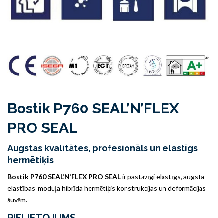
Bostik P760 SEAL’N’FLEX
PRO SEAL
Augstas kvalitātes, profesionāls un elastīgs
hermētiķis
Bostik P760 SEAL’N’FLEX PRO SEAL
ir pastāvīgi elastīgs, augsta
elastības moduļa hibrīda hermētiķis konstrukcijas un deformācijas
šuvēm.
PIELIETOJUMS