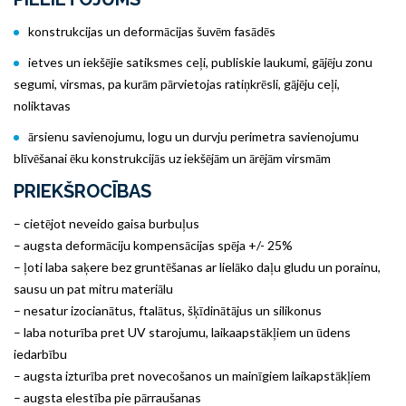
konstrukcijas un deformācijas šuvēm fasādēs
ietves un iekšējie satiksmes ceļi, publiskie laukumi, gājēju zonu
segumi, virsmas, pa kurām pārvietojas ratiņkrēsli, gājēju ceļi,
noliktavas
ārsienu savienojumu, logu un durvju perimetra savienojumu
blīvēšanai ēku konstrukcijās uz iekšējām un ārējām virsmām
PRIEKŠROCĪBAS
– cietējot neveido gaisa burbuļus
– augsta deformāciju kompensācijas spēja +/- 25%
– ļoti laba saķere bez gruntēšanas ar lielāko daļu gludu un porainu,
sausu un pat mitru materiālu
– nesatur izocianātus, ftalātus, šķīdinātājus un silikonus
– laba noturība pret UV starojumu, laikaapstākļiem un ūdens
iedarbību
– augsta izturība pret novecošanos un mainīgiem laikapstākļiem
– augsta elestība pie pārraušanas