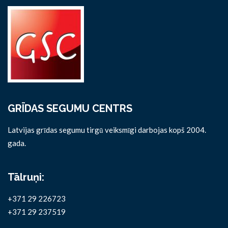
GRĪDAS SEGUMU CENTRS
Latvijas grīdas segumu tirgū veiksmīgi darbojas kopš 2004.
gada.
Tālruņi:
+371 29 226723
+371 29 237519