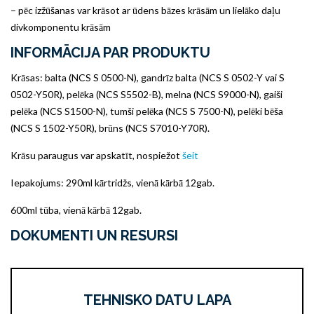
– pēc izžūšanas var krāsot ar ūdens bāzes krāsām un lielāko daļu
divkomponentu krāsām
INFORMĀCIJA PAR PRODUKTU
Krāsas: balta (NCS S 0500-N), gandrīz balta (NCS S 0502-Y vai S
0502-Y50R), pelēka (NCS S5502-B), melna (NCS S9000-N), gaiši
pelēka (NCS S1500-N), tumši pelēka (NCS S 7500-N), pelēki bēša
(NCS S 1502-Y50R), brūns (NCS S7010-Y70R).
Krāsu paraugus var apskatīt, nospiežot
šeit
Iepakojums: 290ml kārtridžs, vienā kārbā 12gab.
600ml tūba, vienā kārbā 12gab.
DOKUMENTI UN RESURSI
TEHNISKO DATU LAPA