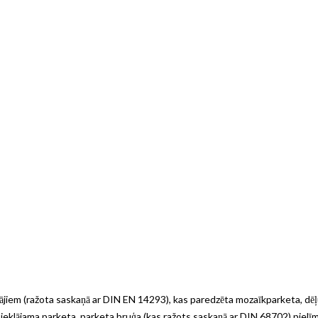
ājiem (ražota saskaņā ar DIN EN 14293), kas paredzēta mozaīkparketa, dēļ
ieklājama parketa, parketa bruģa (kas ražots saskaņā ar DIN 68702) pielīmē