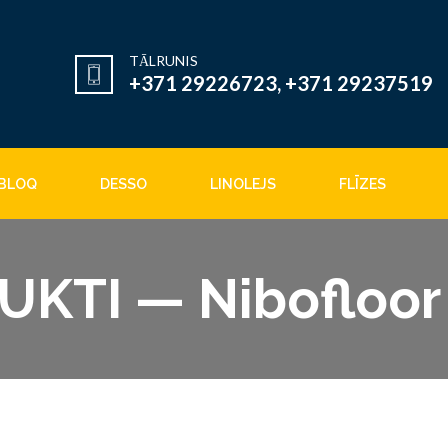
TĀLRUNIS
+371 29226723, +371 29237519
BLOQ
DESSO
LINOLEJS
FLĪZES
KTI — Nibofloor