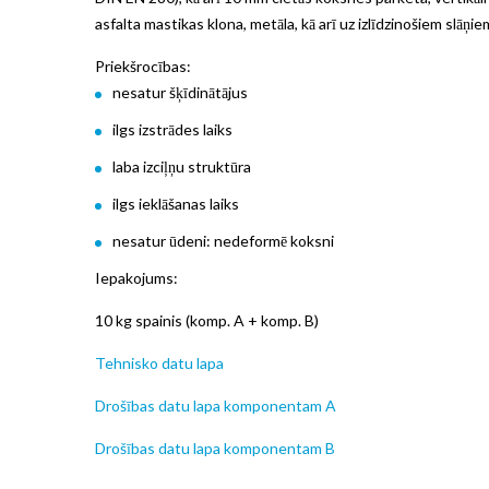
asfalta mastikas klona, metāla, kā arī uz izlīdzinošiem slāņi
Priekšrocības:
nesatur šķīdinātājus
ilgs izstrādes laiks
laba izciļņu struktūra
ilgs ieklāšanas laiks
nesatur ūdeni: nedeformē koksni
Iepakojums:
10 kg spainis (komp. A + komp. B)
Tehnisko datu lapa
Drošības datu lapa komponentam A
Drošības datu lapa komponentam B