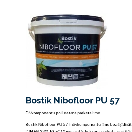
Bostik Nibofloor PU 57
Divkomponentu poliuretāna parketa līme
Bostik Nibofloor PU 57 ir divkomponentu līme bez šķīdināt
DIN EN 280), kā arī 10 mm cietās koksnes parketa, vertikāli 