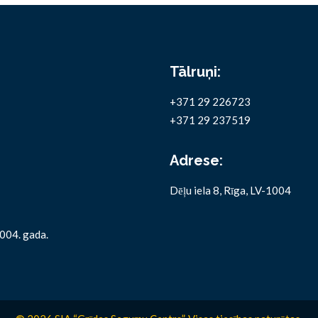
Tālruņi:
+371 29 226723
+371 29 237519
Adrese:
Dēļu iela 8, Rīga, LV-1004
2004. gada.