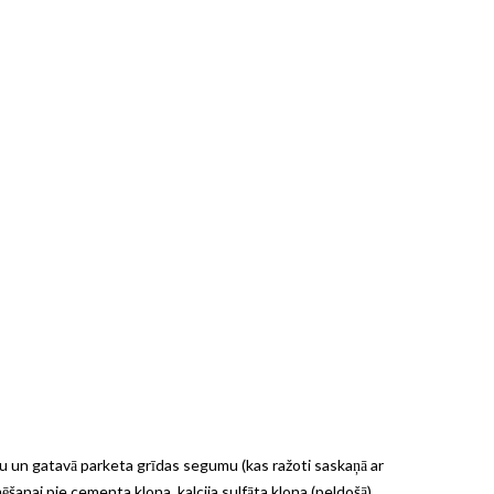
u un gatavā parketa grīdas segumu (kas ražoti saskaņā ar
šanai pie cementa klona, kalcija sulfāta klona (peldošā),