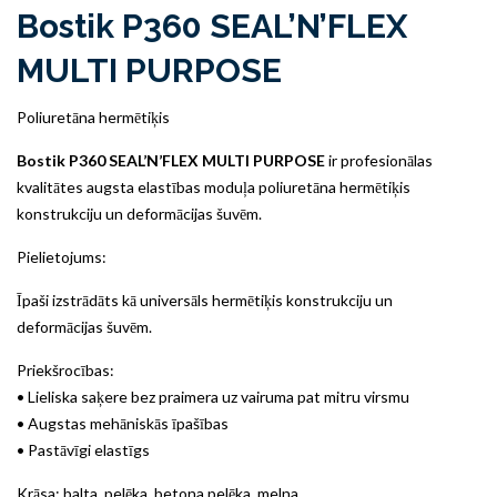
Bostik P360 SEAL’N’FLEX
MULTI PURPOSE
Poliuretāna hermētiķis
Bostik P360 SEAL’N’FLEX MULTI PURPOSE
ir profesionālas
kvalitātes augsta elastības moduļa poliuretāna hermētiķis
konstrukciju un deformācijas šuvēm.
Pielietojums:
Īpaši izstrādāts kā universāls hermētiķis konstrukciju un
deformācijas šuvēm.
Priekšrocības:
• Lieliska saķere bez praimera uz vairuma pat mitru virsmu
• Augstas mehāniskās īpašības
• Pastāvīgi elastīgs
Krāsa: balta, pelēka, betona pelēka, melna.