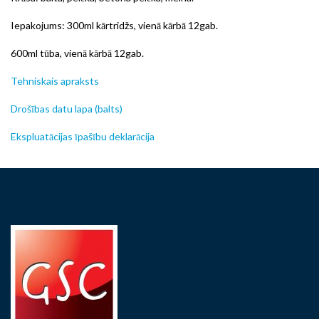
Iepakojums: 300ml kārtridžs, vienā kārbā 12gab.
600ml tūba, vienā kārbā 12gab.
Tehniskais apraksts
Drošības datu lapa (balts)
Ekspluatācijas īpašību deklarācija