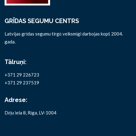
GRĪDAS SEGUMU CENTRS
Latvijas grīdas segumu tirgū veiksmīgi darbojas kopš 2004.
gada.
Tālruņi:
+371 29 226723
+371 29 237519
Adrese:
Dēļu iela 8, Rīga, LV-1004