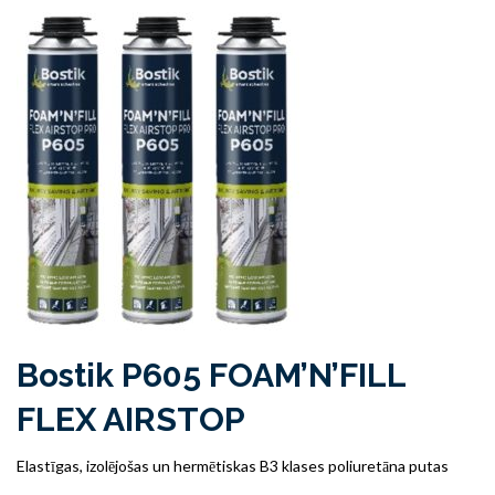
Bostik P605 FOAM’N’FILL
FLEX AIRSTOP
Elastīgas, izolējošas un hermētiskas B3 klases poliuretāna putas