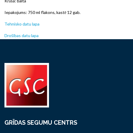
Krāsa: balta
Iepakojums: 750 ml flakons, kastē 12 gab.
Tehnisko datu lapa
Drošības datu lapa
GRĪDAS SEGUMU CENTRS