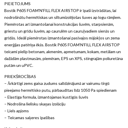
PIEIETOJUMS
Bostik P605 FOAM’N’FILL FLEX AIRSTOP ir īpaši izstrādātas, lai
nodrošinātu hermētiskas un siltumizolējošas šuves ap logu rāmjiem.
Piemērotas arī izmantošanai konstrukcijas šuvēm, starpsienām,
griestu un grīdu šuvēm, ap caurulēm un cauruļvadiem sienās un
grīdās. Ideāli piemērotas izmantošanai pasīvajos mājokļos un zema
enerģijas patēriņa ēkās. Bostik P605 FOAM’N’FILL FLEX AIRSTOP
teicami pielīp betonam, akmenim, apmetumam, kokam, metālam un
dažādām plastmasām, piemēram, EPS un XPS, stingrajām poliuretāna
putām un uPVC.
PRIEKŠROCĪBAS
– Ārkārtīgi zems gaisa zudums salīdzinājumā ar vairumu tirgū
pieejamo hermētisko putu, pārbaudītas līdz 1050 Pa spiedienam
– Elastīga formula, izmantojamas kustīgās šuvēs
– Nodrošina lielisku skaņas izolāciju
– Liels apjoms
– Teicamas saķeres īpašības