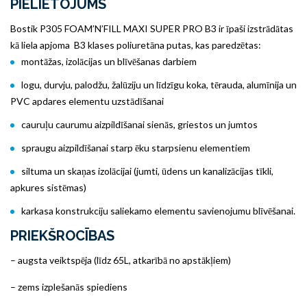
PIELIETOJUMS
Bostik P305 FOAM’N’FILL MAXI SUPER PRO B3 ir īpaši izstrādātas
kā liela apjoma B3 klases poliuretāna putas, kas paredzētas:
montāžas, izolācijas un blīvēšanas darbiem
logu, durvju, palodžu, žalūziju un līdzīgu koka, tērauda, alumīnija un
PVC apdares elementu uzstādīšanai
cauruļu caurumu aizpildīšanai sienās, griestos un jumtos
spraugu aizpildīšanai starp ēku starpsienu elementiem
siltuma un skaņas izolācijai (jumti, ūdens un kanalizācijas tīkli,
apkures sistēmas)
karkasa konstrukciju saliekamo elementu savienojumu blīvēšanai.
PRIEKŠROCĪBAS
– augsta veiktspēja (līdz 65L, atkarībā no apstākļiem)
– zems izplešanās spiediens