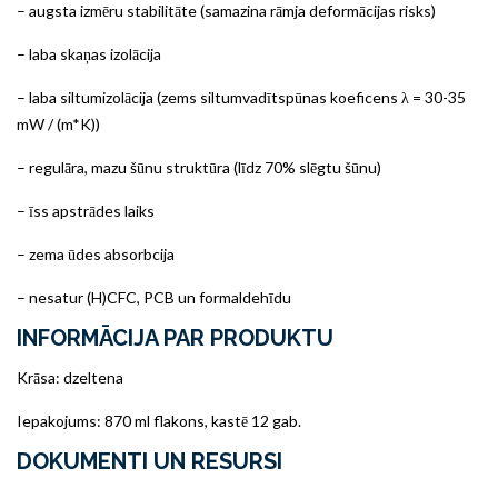
– augsta izmēru stabilitāte (samazina rāmja deformācijas risks)
– laba skaņas izolācija
– laba siltumizolācija (zems siltumvadītspūnas koeficens λ = 30-35
mW / (m*K))
– regulāra, mazu šūnu struktūra (līdz 70% slēgtu šūnu)
– īss apstrādes laiks
– zema ūdes absorbcija
– nesatur (H)CFC, PCB un formaldehīdu
INFORMĀCIJA PAR PRODUKTU
Krāsa: dzeltena
Iepakojums: 870 ml flakons, kastē 12 gab.
DOKUMENTI UN RESURSI