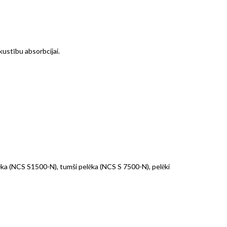
kustību absorbcijai.
ēka (NCS S1500-N), tumši pelēka (NCS S 7500-N), pelēki