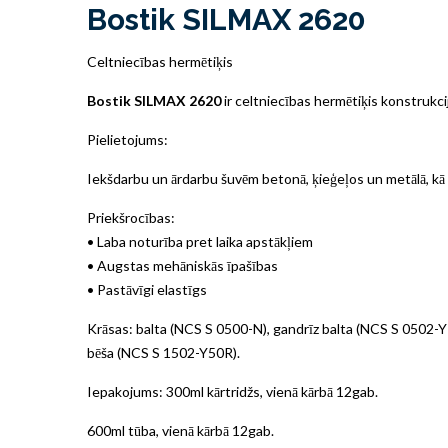
Bostik SILMAX 2620
Celtniecības hermētiķis
Bostik SILMAX 2620
ir celtniecības hermētiķis konstrukci
Pielietojums:
Iekšdarbu un ārdarbu šuvēm betonā, ķieģeļos un metālā, kā a
Priekšrocības:
• Laba noturība pret laika apstākļiem
• Augstas mehāniskās īpašības
• Pastāvīgi elastīgs
Krāsas: balta (NCS S 0500-N), gandrīz balta (NCS S 0502-Y
bēša (NCS S 1502-Y50R).
Iepakojums: 300ml kārtridžs, vienā kārbā 12gab.
600ml tūba, vienā kārbā 12gab.