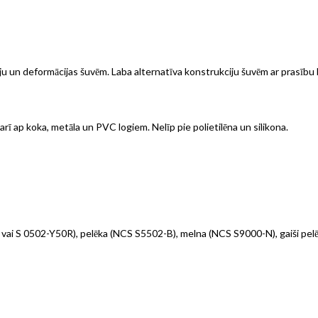
ju un deformācijas šuvēm. Laba alternatīva konstrukciju šuvēm ar prasību 
rī ap koka, metāla un PVC logiem. Nelīp pie polietilēna un silikona.
 vai S 0502-Y50R), pelēka (NCS S5502-B), melna (NCS S9000-N), gaiši pel