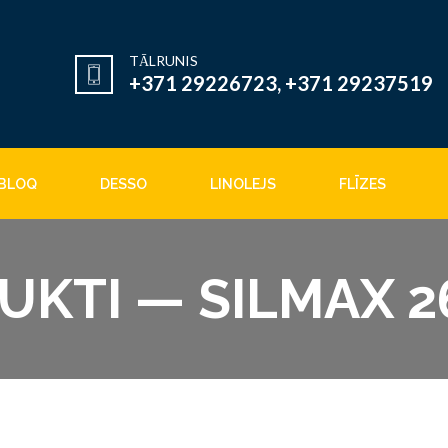
TĀLRUNIS
+371 29226723, +371 29237519
BLOQ
DESSO
LINOLEJS
FLĪZES
UKTI — SILMAX 2