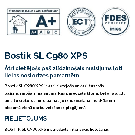
Bostik SL C980 XPS
Ātri cietējošs pašizlīdzinošais maisījums ļoti
lielas noslodzes pamatnēm
Bostik SL C980 XPS ir ātri cietējošs un ātri žūstošs
pašizlīdzinošais maisījums, kas paredzēts klona, betona grīdu
un citu cietu, stingru pamatņu izlīdzināšanai no 3-15mm
biezumā vienā darbu veikšanas piegājienā.
PIELIETOJUMS
BOSTIK SL C980 XPS ir paredzēts intensīvas lietošanas