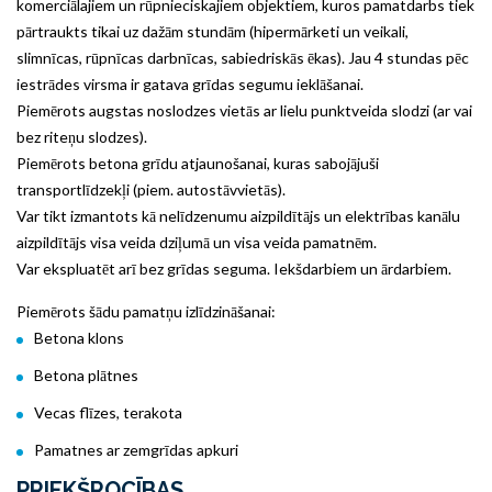
komerciālajiem un rūpnieciskajiem objektiem, kuros pamatdarbs tiek
pārtraukts tikai uz dažām stundām (hipermārketi un veikali,
slimnīcas, rūpnīcas darbnīcas, sabiedriskās ēkas). Jau 4 stundas pēc
iestrādes virsma ir gatava grīdas segumu ieklāšanai.
Piemērots augstas noslodzes vietās ar lielu punktveida slodzi (ar vai
bez riteņu slodzes).
Piemērots betona grīdu atjaunošanai, kuras sabojājuši
transportlīdzekļi (piem. autostāvvietās).
Var tikt izmantots kā nelīdzenumu aizpildītājs un elektrības kanālu
aizpildītājs visa veida dziļumā un visa veida pamatnēm.
Var ekspluatēt arī bez grīdas seguma. Iekšdarbiem un ārdarbiem.
Piemērots šādu pamatņu izlīdzināšanai:
Betona klons
Betona plātnes
Vecas flīzes, terakota
Pamatnes ar zemgrīdas apkuri
PRIEKŠROCĪBAS