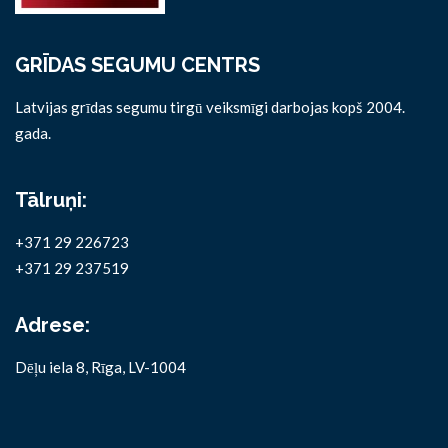
GRĪDAS SEGUMU CENTRS
Latvijas grīdas segumu tirgū veiksmīgi darbojas kopš 2004.
gada.
Tālruņi:
+371 29 226723
+371 29 237519
Adrese:
Dēļu iela 8, Rīga, LV-1004