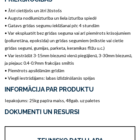
• Ātri cietējošs un ātri žūstošs
• Augsta nodilumizturība un liela izturība spiedē
• Gatavs grīdas segumu ieklāšanai pēc 4 stundām
• Var ekspluatēt bez grīdas seguma vai arī piemērots krāsojumiem
(poliuretāna, epoksīda) un grīdas segumiem (mīkstie vai cietie
grīdas segumi, gumijas, parketa, keramikas flīžu u.c.)
• Var iestrādāt 3-15mm biezumā vienā piegājienā, 3-30mm biezumā,
ja piejauc 0.4-0.9mm frakcijas smiltis
• Piemērots apsildāmām grīdām
• Viegli iestrādājams: labas izlīdzināšanās spējas
INFORMĀCIJA PAR PRODUKTU
Iepakojums: 25kg papīra maiss, 48gab. uz paletes
DOKUMENTI UN RESURSI