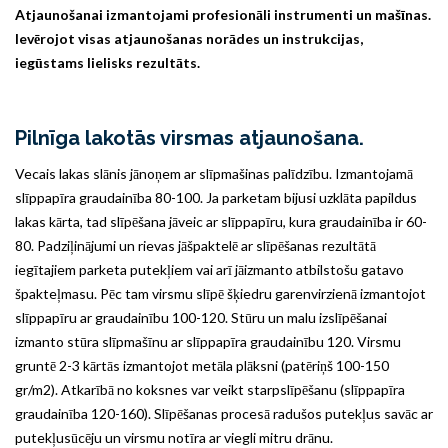
Atjaunošanai izmantojami profesionāli instrumenti un mašīnas.
Ievērojot visas atjaunošanas norādes un instrukcijas,
iegūstams lielisks rezultāts.
Pilnīga lakotās virsmas atjaunošana.
Vecais lakas slānis jānoņem ar slīpmašinas palīdzību. Izmantojamā
slīppapīra graudainība 80-100. Ja parketam bijusi uzklāta papildus
lakas kārta, tad slīpēšana jāveic ar slīppapīru, kura graudainība ir 60-
80. Padziļinājumi un rievas jāšpaktelē ar slīpēšanas rezultātā
iegītajiem parketa putekļiem vai arī jāizmanto atbilstošu gatavo
špakteļmasu. Pēc tam virsmu slīpē šķiedru garenvirzienā izmantojot
slīppapīru ar graudainību 100-120. Stūru un malu izslīpēšanai
izmanto stūra slīpmašīnu ar slīppapīra graudainību 120. Virsmu
gruntē 2-3 kārtās izmantojot metāla plāksni (patēriņš 100-150
gr/m2). Atkarībā no koksnes var veikt starpslīpēšanu (slīppapīra
graudainība 120-160). Slīpēšanas procesā radušos putekļus savāc ar
putekļusūcēju un virsmu notīra ar viegli mitru drānu.