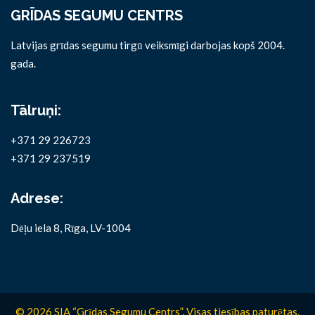
GRĪDAS SEGUMU CENTRS
Latvijas grīdas segumu tirgū veiksmīgi darbojas kopš 2004.
gada.
Tālruņi:
+371 29 226723
+371 29 237519
Adrese:
Dēļu iela 8, Rīga, LV-1004
© 2026 SIA “Grīdas Segumu Centrs”. Visas tiesības paturētas.