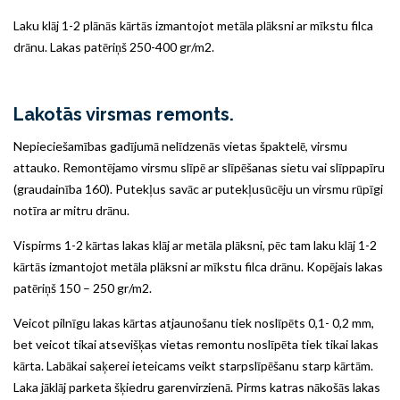
Laku klāj 1-2 plānās kārtās izmantojot metāla plāksni ar mīkstu filca
drānu. Lakas patēriņš 250-400 gr/m2.
Lakotās virsmas remonts.
Nepieciešamības gadījumā nelīdzenās vietas špaktelē, virsmu
attauko. Remontējamo virsmu slīpē ar slīpēšanas sietu vai slīppapīru
(graudainība 160). Putekļus savāc ar putekļusūcēju un virsmu rūpīgi
notīra ar mitru drānu.
Vispirms 1-2 kārtas lakas klāj ar metāla plāksni, pēc tam laku klāj 1-2
kārtās izmantojot metāla plāksni ar mīkstu filca drānu. Kopējais lakas
patēriņš 150 – 250 gr/m2.
Veicot pilnīgu lakas kārtas atjaunošanu tiek noslīpēts 0,1- 0,2 mm,
bet veicot tikai atsevišķas vietas remontu noslīpēta tiek tikai lakas
kārta. Labākai saķerei ieteicams veikt starpslīpēšanu starp kārtām.
Laka jāklāj parketa šķiedru garenvirzienā. Pirms katras nākošās lakas