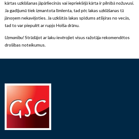
kārtas uzklāšanas jāpārliecinās vai iepriekšējā kārta ir pilnībā nožuvusi.
Ja gadījumā tiek izmantota līmlenta, tad pēc lakas uzklāšanas tā
jānoņem nekavējoties. Ja uzklātās lakas spīdums atšķiras no vecās,
tad to var piepulēt ar rupjo Holša drānu.
Uzmanību!
Strādājot ar laku ievērojiet visus ražotāja rekomendētos
drošibas noteikumus.