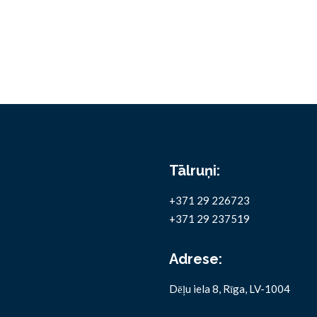
Tālruņi:
+371 29 226723
+371 29 237519
Adrese:
Dēļu iela 8, Rīga, LV-1004