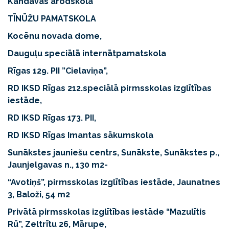
Kandavas arodskola
TĪNŪŽU PAMATSKOLA
Kocēnu novada dome,
Dauguļu speciālā internātpamatskola
Rīgas 129. PII ”Cielaviņa”,
RD IKSD Rīgas 212.speciālā pirmsskolas izglītības
iestāde,
RD IKSD Rīgas 173. PII,
RD IKSD Rīgas Imantas sākumskola
Sunākstes jauniešu centrs, Sunākste, Sunākstes p.,
Jaunjelgavas n., 130 m2-
“Avotiņš”, pirmsskolas izglītības iestāde, Jaunatnes
3, Baloži, 54 m2
Privātā pirmsskolas izglītības iestāde “Mazulītis
Rū”, Zeltrītu 26, Mārupe,