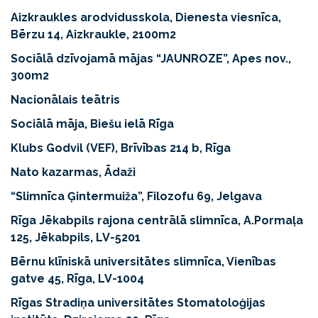
Aizkraukles arodvidusskola, Dienesta viesnīca,
Bērzu 14, Aizkraukle, 2100m2
Sociālā dzīvojamā mājas “JAUNROZE”, Apes nov.,
300m2
Nacionālais teātris
Sociālā māja, Biešu ielā Rīga
Klubs Godvil (VEF), Brīvības 214 b, Rīga
Nato kazarmas, Ādaži
“Slimnīca Ģintermuiža”, Filozofu 69, Jelgava
Rīga Jēkabpils rajona centrālā slimnīca, A.Pormaļa
125, Jēkabpils, LV-5201
Bērnu klīniskā universitātes slimnīca, Vienības
gatve 45, Rīga, LV-1004
Rīgas Stradiņa universitātes Stomatoloģijas