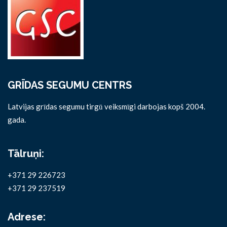
GRĪDAS SEGUMU CENTRS
Latvijas grīdas segumu tirgū veiksmīgi darbojas kopš 2004.
gada.
Tālruņi:
+371 29 226723
+371 29 237519
Adrese: