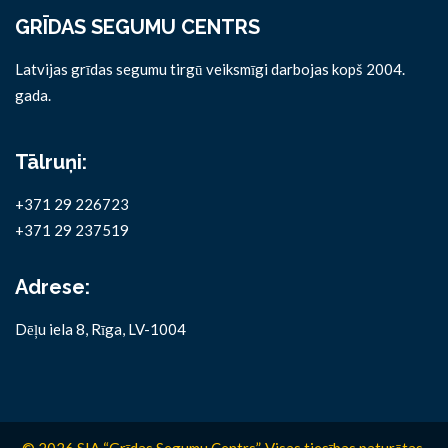
GRĪDAS SEGUMU CENTRS
Latvijas grīdas segumu tirgū veiksmīgi darbojas kopš 2004.
gada.
Tālruņi:
+371 29 226723
+371 29 237519
Adrese:
Dēļu iela 8, Rīga, LV-1004